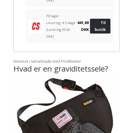
DKK)
På lager
441,00
Til
Levering: 4-5 dage
DKK
butik
(Levering 39.00
DKK)
Annonce i samarbejde med PriceRunner
Hvad er en graviditetssele?